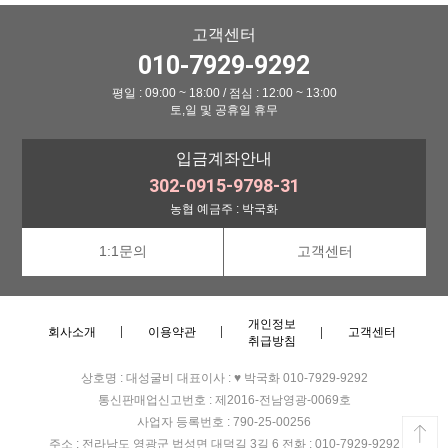
고객센터
010-7929-9292
평일 : 09:00 ~ 18:00 / 점심 : 12:00 ~ 13:00
토,일 및 공휴일 휴무
입금계좌안내
302-0915-9798-31
농협 예금주 : 박국화
1:1문의
고객센터
개인정보
회사소개
이용약관
고객센터
취급방침
상호명 : 대성굴비
대표이사 : ♥ 박국화 010-7929-9292
통신판매업신고번호 : 제2016-전남영광-0069호
사업자 등록번호 : 790-25-00256
주소 : 전라남도 영광군 법성면 대덕길 3길 6
전화 : 010-7929-9292