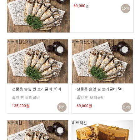
69,000
원
10미
히트
최신
인기
히트
최신
인기
선물용 솔잎 찐 보리굴비 10미
선물용 솔잎 찐 보리굴비 5미
솔잎 찐 보리굴비
솔잎 찐 보리굴비
135,000원
69,000원
10미
10미
히트
최신
히트
최신