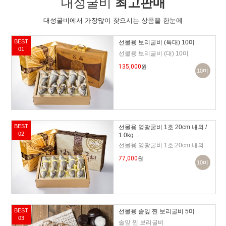
대성굴비
최고판매
대성굴비에서 가장많이 찾으시는 상품을 한눈에
BEST
선물용 보리굴비 (특대) 10미
01
선물용 보리굴비 (대) 10미
135,000
원
10미
BEST
선물용 영광굴비 1호 20cm 내외 /
02
1.0kg…
선물용 영광굴비 1호 20cm 내외
77,000
원
10미
BEST
선물용 솔잎 찐 보리굴비 5미
03
솔잎 찐 보리굴비