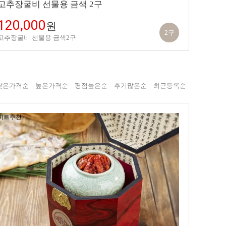
고추장굴비 선물용 금색 2구
120,000
원
2구
고추장굴비 선물용 금색2구
낮은가격순
높은가격순
평점높은순
후기많은순
최근등록순
히트
추천