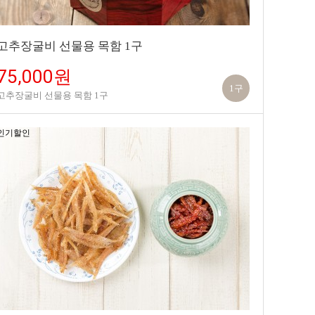
고추장굴비 선물용 목함 1구
75,000원
1구
고추장굴비 선물용 목함 1구
인기
할인