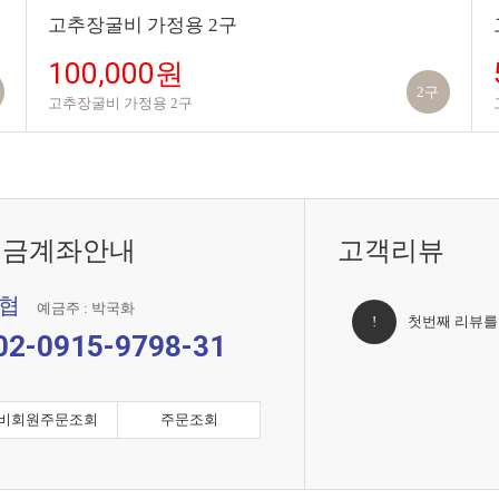
고추장굴비 가정용 2구
100,000원
2구
고추장굴비 가정용 2구
입금계좌안내
고객리뷰
농협
예금주 : 박국화
!
첫번째 리뷰를
02-0915-9798-31
비회원주문조회
주문조회