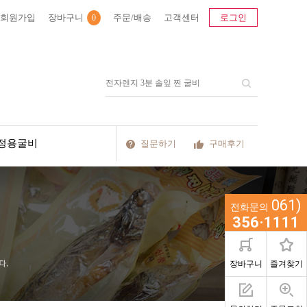
회원가입
장바구니
주문/배송
고객센터
로그인
0
정용굴비
질문하기
구매후기
061)
전화문의
356·1111
장바구니
즐겨찾기